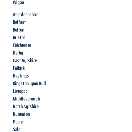
Wigan
Aberdeenshire
Belfast
Bolton
Bristol
Colchester
Derby
East Ayrshire
Falkirk
Hastings
Kingston upon Hull
Liverpool
Middlesbrough
North Ayrshire
Nuneaton
Poole
Sale