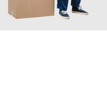
JETZT ANFRAGEN
Erleben Sie mit Umzugsmeister Weiß Magdeburg, wie
einfach
und stressfrei Ihr Umzug Magdeburg Newcastle
sein kann.
Unser Expertenteam steht bereit, um Ihnen einen reibungslosen
Übergang in Ihr neues Zuhause zu garantieren.
Jetzt
unverbindliches Angebot
erhalten &