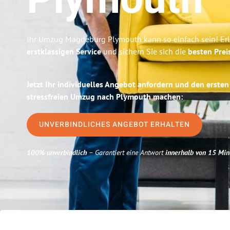
Plymouth
Ihr Umzug Magdeburg Plymouth kann so einfach sein! Er
erstklassigen Service
und sichern Sie sich die
besten Pre
Jetzt Ihr individuelles Angebot anfordern und den ersten
stressfreien Umzug nach Plymouth machen:
UNVERBINDLICHES ANGEBOT ERHALTEN
100% unverbindlich
– Garantiert eine Antwort
innerhalb von 15 Min