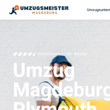
Umzugsunter
UMZUGSMEISTER WEISS
Umzug
Magdebur