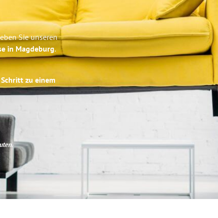
leben Sie unseren
ise in Magdeburg
.
 Schritt zu einem
uten
.