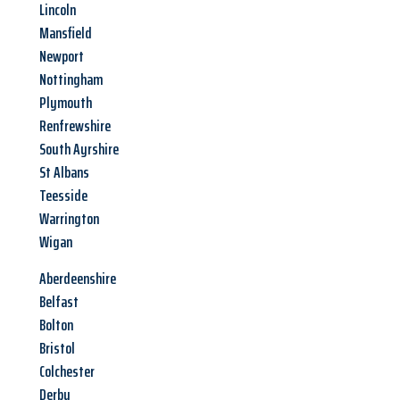
Lincoln
Mansfield
Newport
Nottingham
Plymouth
Renfrewshire
South Ayrshire
St Albans
Teesside
Warrington
Wigan
Aberdeenshire
Belfast
Bolton
Bristol
Colchester
Derby