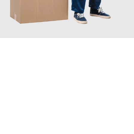
JETZT ANFRAGEN
Erleben Sie mit Umzugsmeister Weiß Magdeburg, wie
einfach
und stressfrei Ihr Umzug Magdeburg St Albans
sein kann.
Unser Expertenteam steht bereit, um Ihnen einen reibungslosen
Übergang in Ihr neues Zuhause zu garantieren.
Jetzt
unverbindliches Angebot
erhalten &