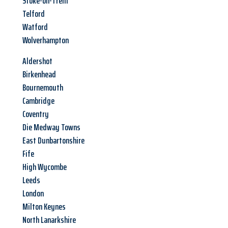
Stoke-on-Trent
Telford
Watford
Wolverhampton
Aldershot
Birkenhead
Bournemouth
Cambridge
Coventry
Die Medway Towns
East Dunbartonshire
Fife
High Wycombe
Leeds
London
Milton Keynes
North Lanarkshire