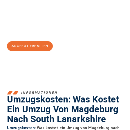
kann. Unser Expertenteam steht bereit, um Ihnen einen
reibungslosen Übergang in Ihr neues Zuhause zu garantieren.
Jetzt
unverbindliches Angebot
erhalten &
100€ sparen:
ANGEBOT ERHALTEN
+4915792653351
INFORMATIONEN
Umzugskosten: Was Kostet
Ein Umzug Von Magdeburg
Nach South Lanarkshire
Umzugskosten
: Was kostet ein Umzug von Magdeburg nach