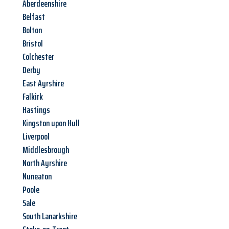
Aberdeenshire
Belfast
Bolton
Bristol
Colchester
Derby
East Ayrshire
Falkirk
Hastings
Kingston upon Hull
Liverpool
Middlesbrough
North Ayrshire
Nuneaton
Poole
Sale
South Lanarkshire