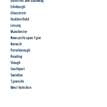
Dumfries and Galloway
Edinburgh
Gloucester
Huddersfield
Lesung
Manchester
Newcastle upon Tyne
Norwich
Peterborough
Reading
Slough
Southport
Swindon
Tyneside
West Yorkshire