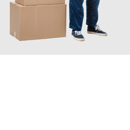
JETZT ANFRAGEN
Erleben Sie mit Umzugsmeister Weiß Magdeburg, wie
einfach
und stressfrei Ihr Umzug Magdeburg South Lanarkshire
sein