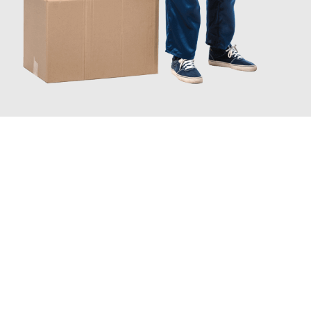
JETZT ANFRAGEN
Erleben Sie mit Umzugsmeister Weiß Magdeburg, wie
einfach
und stressfrei Ihr Umzug Magdeburg Southampton
sein kann.
Unser Expertenteam steht bereit, um Ihnen einen reibungslosen
Übergang in Ihr neues Zuhause zu garantieren.