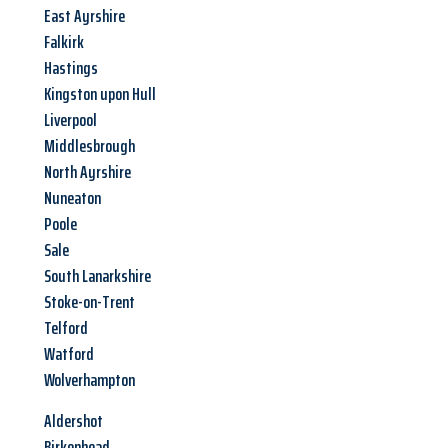
East Ayrshire
Falkirk
Hastings
Kingston upon Hull
Liverpool
Middlesbrough
North Ayrshire
Nuneaton
Poole
Sale
South Lanarkshire
Stoke-on-Trent
Telford
Watford
Wolverhampton
Aldershot
Birkenhead