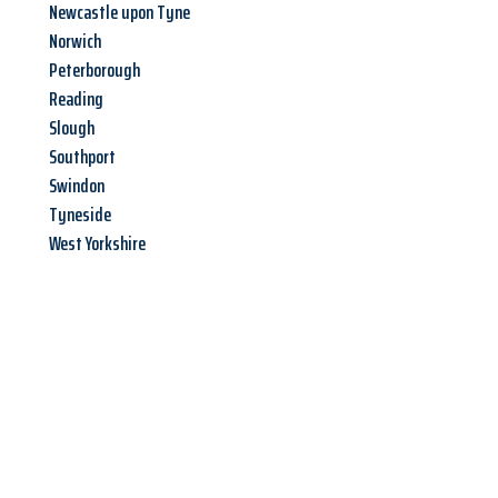
Newcastle upon Tyne
Norwich
Peterborough
Reading
Slough
Southport
Swindon
Tyneside
West Yorkshire
Jetzt anfragen &
Angebot
mit Best-Preis
erhalten!