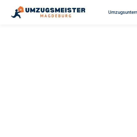
Umzugsunter
UMZUGSMEISTER WEISS
Umzug
Magdebur