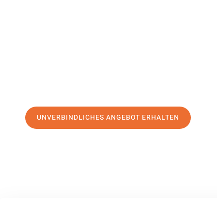
Bolton
Ihr Umzug Magdeburg Bolton kann so einfach sein! Erleb
erstklassigen Service
und sichern Sie sich die
besten Pre
Jetzt Ihr individuelles Angebot anfordern und den ersten
stressfreien Umzug nach Bolton machen:
UNVERBINDLICHES ANGEBOT ERHALTEN
100% unverbindlich
– Garantiert eine Antwort
innerhalb von 15 Min