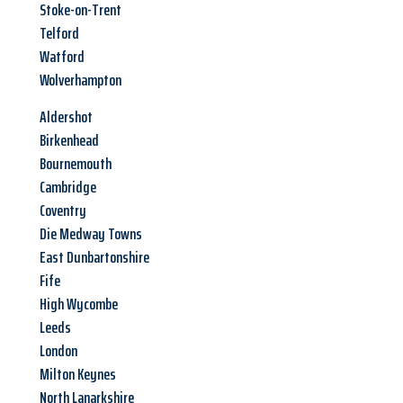
Stoke-on-Trent
Telford
Watford
Wolverhampton
Aldershot
Birkenhead
Bournemouth
Cambridge
Coventry
Die Medway Towns
East Dunbartonshire
Fife
High Wycombe
Leeds
London
Milton Keynes
North Lanarkshire