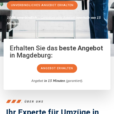
UNVERBINDLICHES ANGEBOT ERHALTEN
100% unverbindlich
– Garantiert eine Antwort
innerhalb von 15
Minuten
.
Erhalten Sie das
beste Angebot
in Magdeburg:
ANGEBOT ERHALTEN
Angebot
in 15 Minuten
(garantiert).
ÜBER UNS
Ihr Experte für Umzüge in