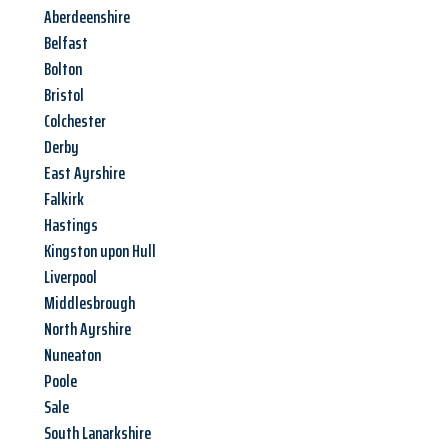
Aberdeenshire
Belfast
Bolton
Bristol
Colchester
Derby
East Ayrshire
Falkirk
Hastings
Kingston upon Hull
Liverpool
Middlesbrough
North Ayrshire
Nuneaton
Poole
Sale
South Lanarkshire