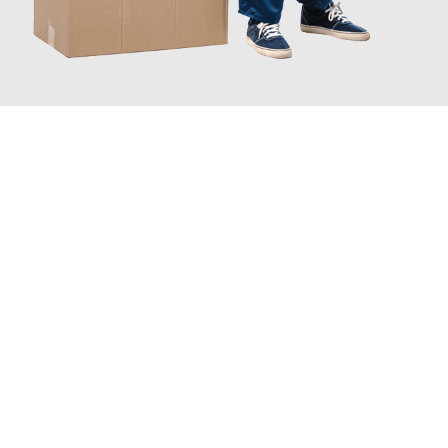
JETZT ANFRAGEN
Erleben Sie mit Umzugsmeister Weiß Magdeburg, wie
einfach
und stressfrei Ihr Umzug Magdeburg Bradford
sein kann. Unser
Expertenteam steht bereit, um Ihnen einen reibungslosen
Übergang in Ihr neues Zuhause zu garantieren.
Jetzt
unverbindliches Angebot
erhalten &
100€ sparen: