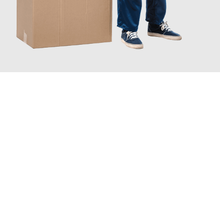
JETZT ANFRAGEN
Erleben Sie mit Umzugsmeister Weiß Magdeburg, wie
einfach
und stressfrei Ihr Umzug Magdeburg West Lothian
sein kann.
Unser Expertenteam steht bereit, um Ihnen einen reibungslosen
Übergang in Ihr neues Zuhause zu garantieren.