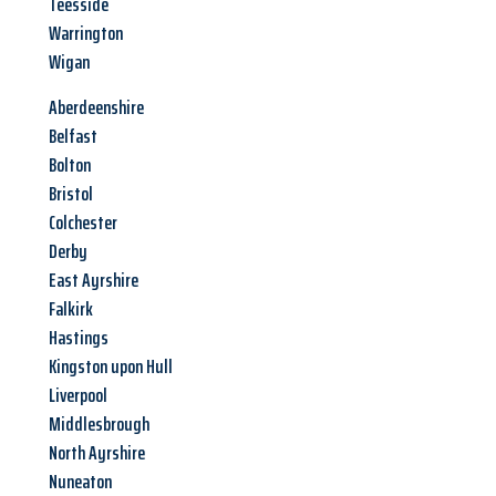
Teesside
Warrington
Wigan
Aberdeenshire
Belfast
Bolton
Bristol
Colchester
Derby
East Ayrshire
Falkirk
Hastings
Kingston upon Hull
Liverpool
Middlesbrough
North Ayrshire
Nuneaton