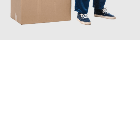
JETZT ANFRAGEN
Erleben Sie mit Umzugsmeister Weiß Magdeburg, wie
einfach
und stressfrei Ihr Umzug Magdeburg Würzburg
sein kann.
Unser Expertenteam steht bereit, um Ihnen einen reibungslosen
Übergang in Ihr neues Zuhause zu garantieren.
Jetzt
unverbindliches Angebot
erhalten &