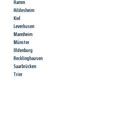
Hamm
Hildesheim
Kiel
Leverkusen
Mannheim
Münster
Oldenburg
Recklinghausen
Saarbrücken
Trier
Jetzt anfragen &
Angebot
mit Best-Preis
erhalten!