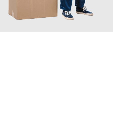
JETZT ANFRAGEN
Erleben Sie mit Umzugsmeister Weiß Magdeburg, wie
einfach
und stressfrei Ihr Umzug Magdeburg Pforzheim
sein kann.
Unser Expertenteam steht bereit, um Ihnen einen reibungslosen
Übergang in Ihr neues Zuhause zu garantieren.
Jetzt
unverbindliches Angebot
erhalten &