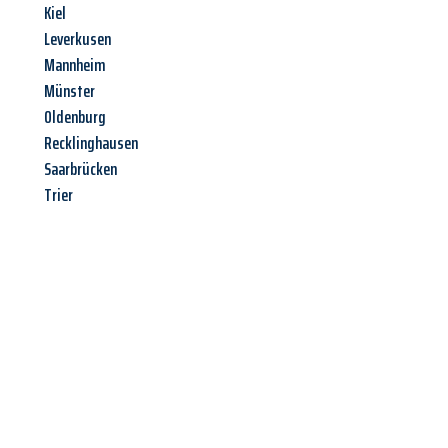
Kiel
Leverkusen
Mannheim
Münster
Oldenburg
Recklinghausen
Saarbrücken
Trier
Jetzt anfragen &
Angebot
mit Best-Preis
erhalten!
Schicken Sie uns jetzt Ihre unverbindliche Anfrage und sichern