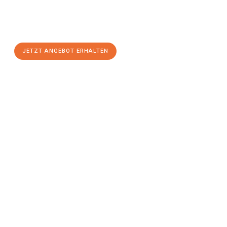
Sie sich Ihr
individuelles Umzugsangebot für Ihr Anliegen in
Magdeburg
zum Best-Preis! Nutzen Sie die Gelegenheit für
einen
stressfreien Umzug
mit maximalem Komfort:
JETZT ANGEBOT ERHALTEN