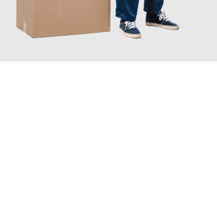
JETZT ANFRAGEN
Erleben Sie mit Umzugsmeister Weiß Magdeburg, wie
einfach
und stressfrei Ihr Umzug Magdeburg Düsseldorf
sein kann.
Unser Expertenteam steht bereit, um Ihnen einen reibungslosen
Übergang in Ihr neues Zuhause zu garantieren.
Jetzt
unverbindliches Angebot
erhalten &