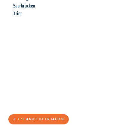
Saarbrücken
Trier
Jetzt anfragen &
Angebot
mit Best-Preis
erhalten!
Schicken Sie uns jetzt Ihre unverbindliche Anfrage und sichern
Sie sich Ihr
individuelles Umzugsangebot für Ihr Anliegen in
Magdeburg
zum Best-Preis! Nutzen Sie die Gelegenheit für
einen
stressfreien Umzug
mit maximalem Komfort:
JETZT ANGEBOT ERHALTEN