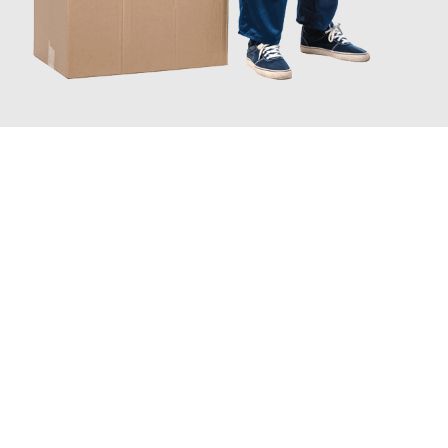
JETZT ANFRAGEN
Erleben Sie mit Umzugsmeister Weiß Magdeburg, wie
einfach
und stressfrei Ihr Umzug Magdeburg Reutlingen
sein kann.
Unser Expertenteam steht bereit, um Ihnen einen reibungslosen
Übergang in Ihr neues Zuhause zu garantieren.
Jetzt
unverbindliches Angebot
erhalten &