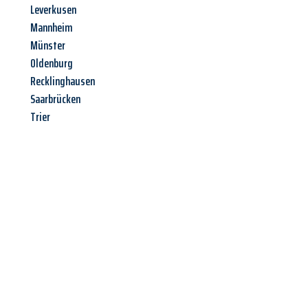
Leverkusen
Mannheim
Münster
Oldenburg
Recklinghausen
Saarbrücken
Trier
Jetzt anfragen &
Angebot
mit Best-Preis
erhalten!
Schicken Sie uns jetzt Ihre unverbindliche Anfrage und sichern
Sie sich Ihr
individuelles Umzugsangebot für Ihr Anliegen in