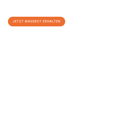
Magdeburg
zum Best-Preis! Nutzen Sie die Gelegenheit für
einen
stressfreien Umzug
mit maximalem Komfort:
JETZT ANGEBOT ERHALTEN