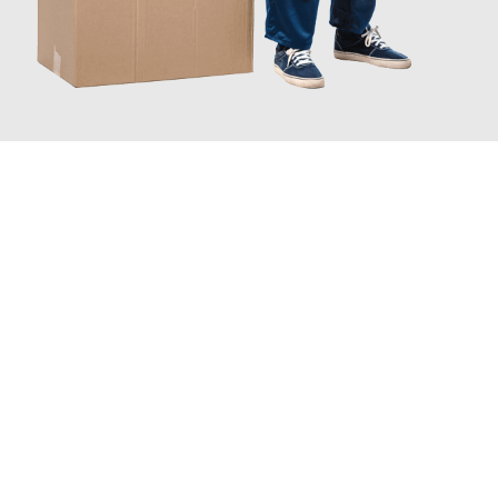
JETZT ANFRAGEN
Erleben Sie mit Umzugsmeister Weiß Magdeburg, wie
einfach
und stressfrei Ihr Umzug Magdeburg Duisburg
sein kann. Unser
Expertenteam steht bereit, um Ihnen einen reibungslosen
Übergang in Ihr neues Zuhause zu garantieren.
Jetzt
unverbindliches Angebot
erhalten &