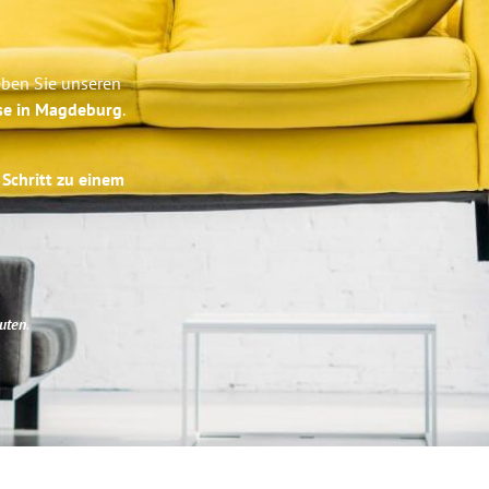
eben Sie unseren
ise in Magdeburg
.
 Schritt zu einem
uten
.