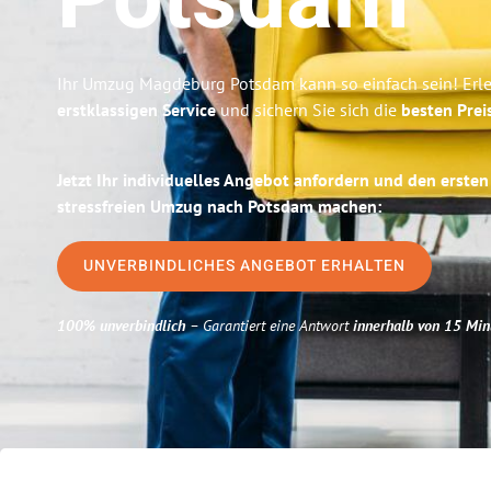
Potsdam
Ihr Umzug Magdeburg Potsdam kann so einfach sein! Erl
erstklassigen Service
und sichern Sie sich die
besten Pre
Jetzt Ihr individuelles Angebot anfordern und den ersten
stressfreien Umzug nach Potsdam machen:
UNVERBINDLICHES ANGEBOT ERHALTEN
100% unverbindlich
– Garantiert eine Antwort
innerhalb von 15 Min