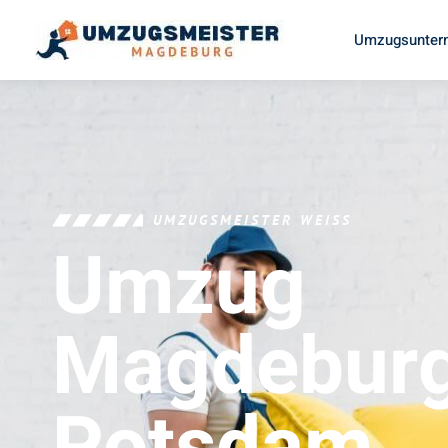
Umzugsunter
UMZUGSMEISTER WEISS
Umzug
Magdebur