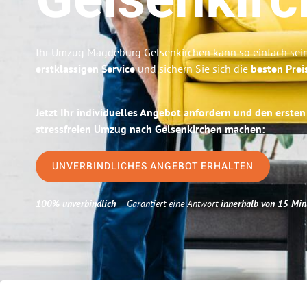
Gelsenkir
Ihr Umzug Magdeburg Gelsenkirchen kann so einfach sein
erstklassigen Service
und sichern Sie sich die
besten Pre
Jetzt Ihr individuelles Angebot anfordern und den ersten
stressfreien Umzug nach Gelsenkirchen machen:
UNVERBINDLICHES ANGEBOT ERHALTEN
100% unverbindlich
– Garantiert eine Antwort
innerhalb von 15 Min