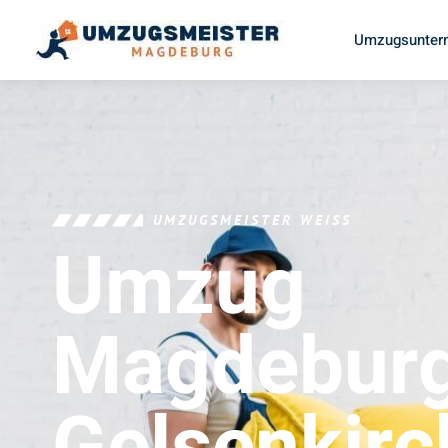
Umzugsunter
UMZUGSMEISTER WEISS
Umzug
Magdebur