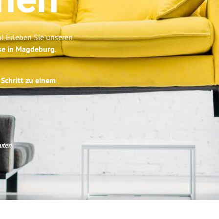
chen
! Erleben Sie unseren
ise in Magdeburg
.
 Schritt zu einem
uten
.