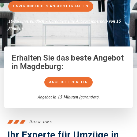
UNVERBINDLICHES ANGEBOT ERHALTEN
100% unverbindlich
– Garantiert eine Antwort
innerhalb von 15
Minuten
.
Erhalten Sie das
beste Angebot
in Magdeburg:
ANGEBOT ERHALTEN
Angebot
in 15 Minuten
(garantiert).
ÜBER UNS
Ihr Experte für Umzüge in