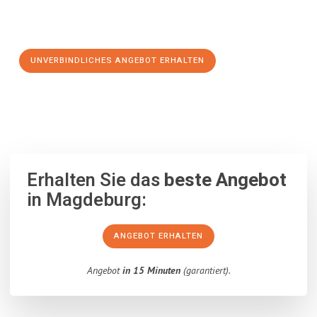
Schritt zu einem stressfreien Umzug nach San Cristóbal de
la Laguna machen:
UNVERBINDLICHES ANGEBOT ERHALTEN
100% unverbindlich
– Garantiert eine Antwort
innerhalb von 15
Minuten
.
Erhalten Sie das
beste Angebot
in Magdeburg:
ANGEBOT ERHALTEN
Angebot
in 15 Minuten
(garantiert).