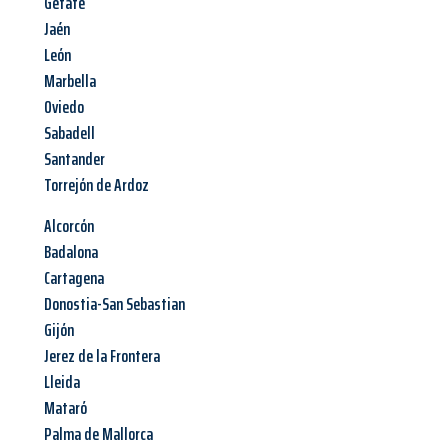
Getafe
Jaén
León
Marbella
Oviedo
Sabadell
Santander
Torrejón de Ardoz
Alcorcón
Badalona
Cartagena
Donostia-San Sebastian
Gijón
Jerez de la Frontera
Lleida
Mataró
Palma de Mallorca