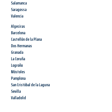
Salamanca
Saragossa
Valencia
Algeciras
Barcelona
Castellón de la Plana
Dos Hermanas
Granada
La Coruña
Logroño
Móstoles
Pamplona
San Cristóbal de la Laguna
Sevilla
Valladolid