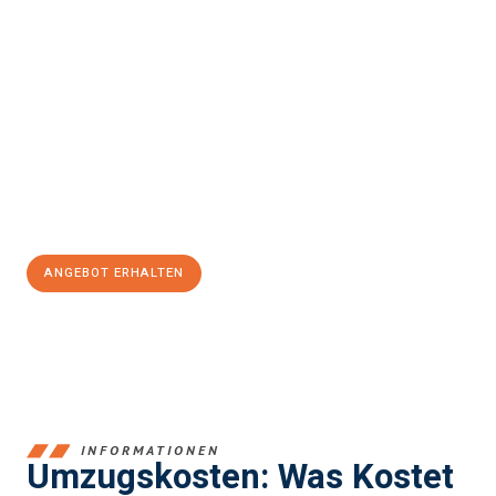
Erleben Sie mit Umzugsmeister Weiß Magdeburg, wie
einfach
und stressfrei Ihr Umzug Magdeburg San Cristóbal de la
Laguna
sein kann. Unser Expertenteam steht bereit, um Ihnen
einen reibungslosen Übergang in Ihr neues Zuhause zu
garantieren.
Jetzt
unverbindliches Angebot
erhalten &
100€ sparen:
ANGEBOT ERHALTEN
+4915792653351
INFORMATIONEN
Umzugskosten: Was Kostet