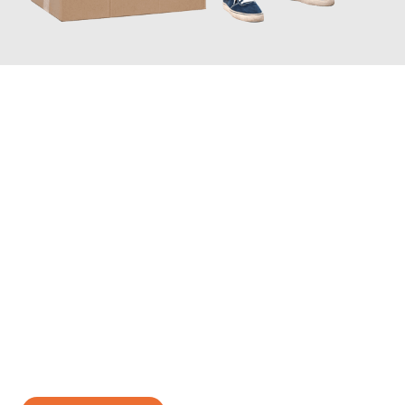
JETZT ANFRAGEN
Erleben Sie mit Umzugsmeister Weiß Magdeburg, wie
einfach
und stressfrei Ihr Umzug Magdeburg Leganés
sein kann. Unser
Expertenteam steht bereit, um Ihnen einen reibungslosen
Übergang in Ihr neues Zuhause zu garantieren.
Jetzt
unverbindliches Angebot
erhalten &
100€ sparen: