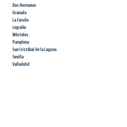
Dos Hermanas
Granada
La Coruña
Logroño
Móstoles
Pamplona
San Cristóbal de la Laguna
Sevilla
Valladolid
Jetzt anfragen &
Angebot
mit Best-Preis
erhalten!