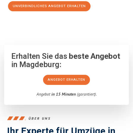
UNVERBINDLICHES ANGEBOT ERHALTEN
100% unverbindlich
– Garantiert eine Antwort
innerhalb von 15
Minuten
.
Erhalten Sie das
beste Angebot
in Magdeburg:
ANGEBOT ERHALTEN
Angebot
in 15 Minuten
(garantiert).
ÜBER UNS
Ihr Experte für Umzüge in