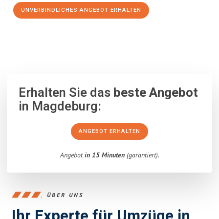
UNVERBINDLICHES ANGEBOT ERHALTEN
100% unverbindlich
– Garantiert eine Antwort
innerhalb von 15
Minuten
.
Erhalten Sie das
beste Angebot
in Magdeburg:
ANGEBOT ERHALTEN
Angebot
in 15 Minuten
(garantiert).
ÜBER UNS
Ihr Experte für Umzüge in