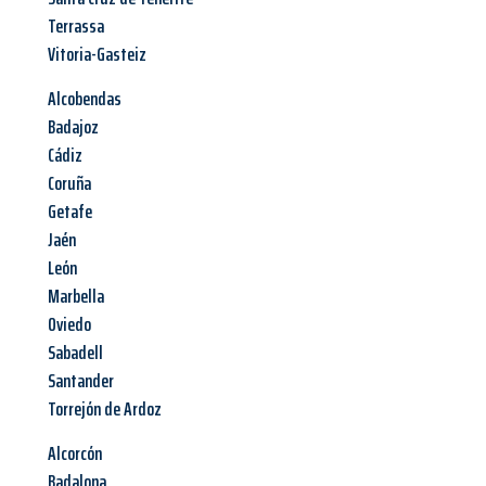
Terrassa
Vitoria-Gasteiz
Alcobendas
Badajoz
Cádiz
Coruña
Getafe
Jaén
León
Marbella
Oviedo
Sabadell
Santander
Torrejón de Ardoz
Alcorcón
Badalona