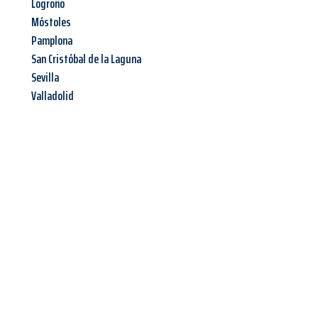
Logroño
Móstoles
Pamplona
San Cristóbal de la Laguna
Sevilla
Valladolid
Jetzt anfragen &
Angebot
mit Best-Preis
erhalten!
Schicken Sie uns jetzt Ihre unverbindliche Anfrage und sichern
Sie sich Ihr
individuelles Umzugsangebot für Ihr Anliegen in
Magdeburg
zum Best-Preis! Nutzen Sie die Gelegenheit für
einen
stressfreien Umzug
mit maximalem Komfort: