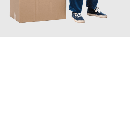
JETZT ANFRAGEN
Erleben Sie mit Umzugsmeister Weiß Magdeburg, wie
einfach
und stressfrei Ihr Umzug Magdeburg Cartagena
sein kann.
Unser Expertenteam steht bereit, um Ihnen einen reibungslosen
Übergang in Ihr neues Zuhause zu garantieren.
Jetzt
unverbindliches Angebot
erhalten &