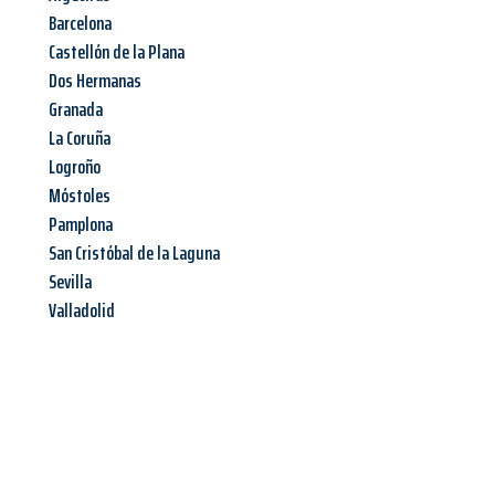
Barcelona
Castellón de la Plana
Dos Hermanas
Granada
La Coruña
Logroño
Móstoles
Pamplona
San Cristóbal de la Laguna
Sevilla
Valladolid
Jetzt anfragen &
Angebot