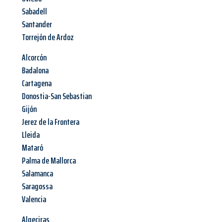
Sabadell
Santander
Torrejón de Ardoz
Alcorcón
Badalona
Cartagena
Donostia-San Sebastian
Gijón
Jerez de la Frontera
Lleida
Mataró
Palma de Mallorca
Salamanca
Saragossa
Valencia
Algeciras