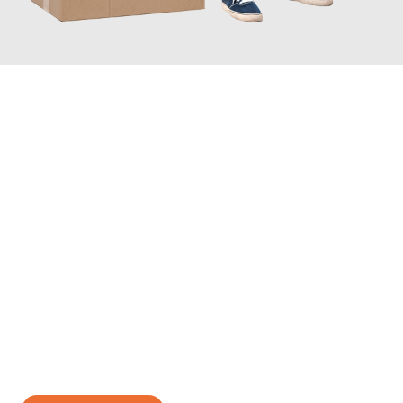
JETZT ANFRAGEN
Erleben Sie mit Umzugsmeister Weiß Magdeburg, wie
einfach
und stressfrei Ihr Umzug Magdeburg Córdoba
sein kann. Unser
Expertenteam steht bereit, um Ihnen einen reibungslosen
Übergang in Ihr neues Zuhause zu garantieren.
Jetzt
unverbindliches Angebot
erhalten &
100€ sparen: