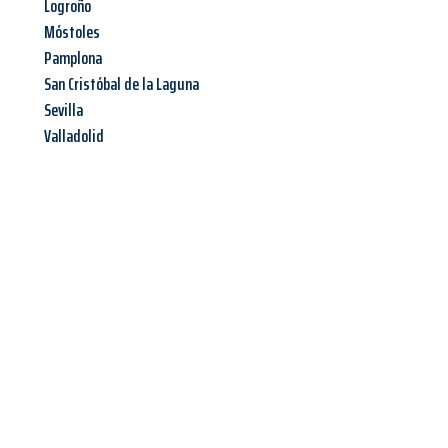
Logroño
Móstoles
Pamplona
San Cristóbal de la Laguna
Sevilla
Valladolid
Jetzt anfragen &
Angebot
mit Best-Preis
erhalten!
Schicken Sie uns jetzt Ihre unverbindliche Anfrage und sichern
Sie sich Ihr
individuelles Umzugsangebot für Ihr Anliegen in
Magdeburg
zum Best-Preis! Nutzen Sie die Gelegenheit für
einen
stressfreien Umzug
mit maximalem Komfort: