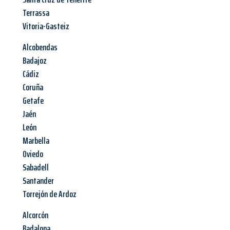
Terrassa
Vitoria-Gasteiz
Alcobendas
Badajoz
Cádiz
Coruña
Getafe
Jaén
León
Marbella
Oviedo
Sabadell
Santander
Torrejón de Ardoz
Alcorcón
Badalona