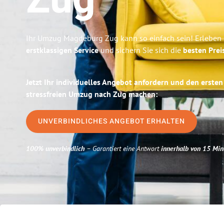
Zug
Ihr Umzug Magdeburg Zug kann so einfach sein! Erleben 
erstklassigen Service
und sichern Sie sich die
besten Pre
Jetzt Ihr individuelles Angebot anfordern und den ersten
stressfreien Umzug nach Zug machen:
UNVERBINDLICHES ANGEBOT ERHALTEN
100% unverbindlich
– Garantiert eine Antwort
innerhalb von 15 Min