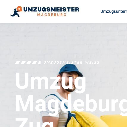
Umzugsunter
UMZUGSMEISTER WEISS
Umzug
Magdebur