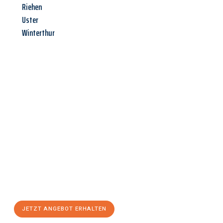
Riehen
Uster
Winterthur
Jetzt anfragen &
Angebot
mit Best-Preis
erhalten!
Schicken Sie uns jetzt Ihre unverbindliche Anfrage und sichern
Sie sich Ihr
individuelles Umzugsangebot für Ihr Anliegen in
Magdeburg
zum Best-Preis! Nutzen Sie die Gelegenheit für
einen
stressfreien Umzug
mit maximalem Komfort:
JETZT ANGEBOT ERHALTEN