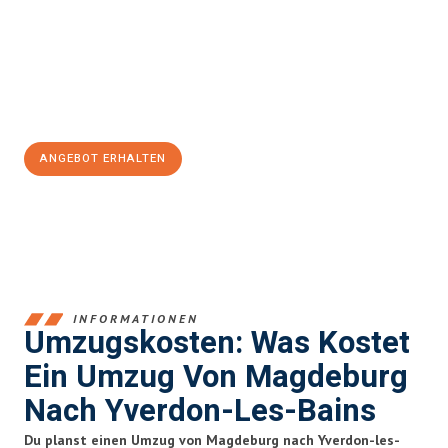
kann. Unser Expertenteam steht bereit, um Ihnen einen
reibungslosen Übergang in Ihr neues Zuhause zu garantieren.
Jetzt
unverbindliches Angebot
erhalten &
100€ sparen:
ANGEBOT ERHALTEN
+4915792653351
INFORMATIONEN
Umzugskosten: Was Kostet
Ein Umzug Von Magdeburg
Nach Yverdon-Les-Bains
Du planst einen Umzug von Magdeburg nach Yverdon-les-