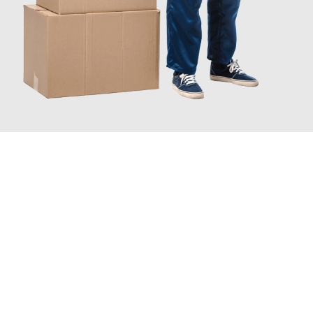
JETZT ANFRAGEN
Erleben Sie mit Umzugsmeister Weiß Magdeburg, wie
einfach
und stressfrei Ihr Umzug Magdeburg Yverdon-les-Bains
sein