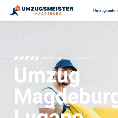
Umzugsunter
UMZUGSMEISTER WEISS
Umzug
Magdebur