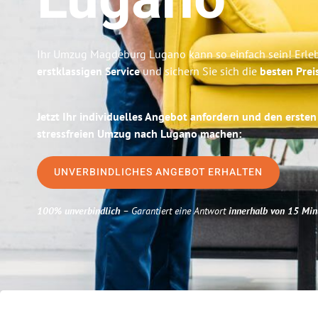
Lugano
Ihr Umzug Magdeburg Lugano kann so einfach sein! Erle
erstklassigen Service
und sichern Sie sich die
besten Pre
Jetzt Ihr individuelles Angebot anfordern und den ersten
stressfreien Umzug nach Lugano machen:
UNVERBINDLICHES ANGEBOT ERHALTEN
100% unverbindlich
– Garantiert eine Antwort
innerhalb von 15 Min