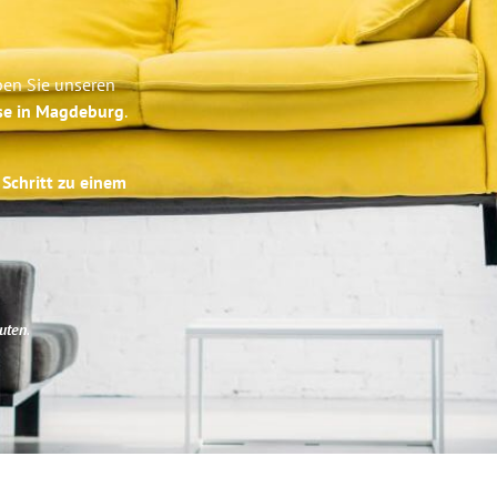
ben Sie unseren
ise in Magdeburg
.
 Schritt zu einem
uten
.