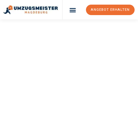
ANGEBOT ERHALTEN
Umzugsunternehmen Magdeburg
Umzugsservice Magdeburg
UMZUGSMEISTER
WEISS
Umzug Magdeburg
Schaffhausen
Ihr Umzug Magdeburg Schaffhausen kann so einfach sein!
Erleben Sie unseren
erstklassigen Service
und sichern Sie sich
die
besten Preise in Magdeburg
.
Jetzt Ihr individuelles Angebot anfordern und den ersten
Schritt zu einem stressfreien Umzug nach Schaffhausen
machen: