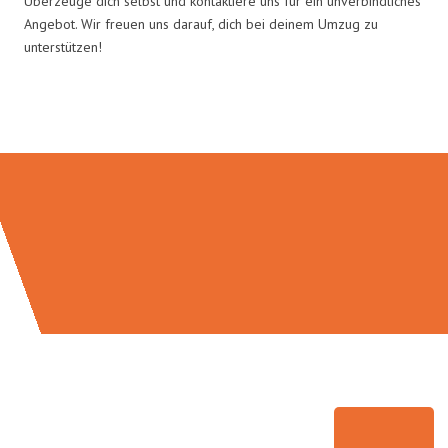
Überzeuge dich selbst und kontaktiere uns für ein unverbindliches
Angebot. Wir freuen uns darauf, dich bei deinem Umzug zu
unterstützen!
Umzugsmeister Weiß in Zahlen: