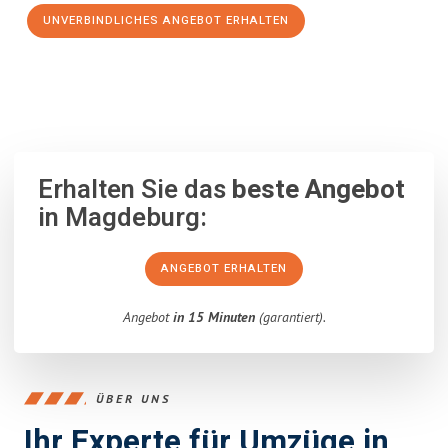
UNVERBINDLICHES ANGEBOT ERHALTEN
100% unverbindlich
– Garantiert eine Antwort
innerhalb von 15
Minuten
.
Erhalten Sie das
beste Angebot
in Magdeburg:
ANGEBOT ERHALTEN
Angebot
in 15 Minuten
(garantiert).
ÜBER UNS
Ihr Experte für Umzüge in