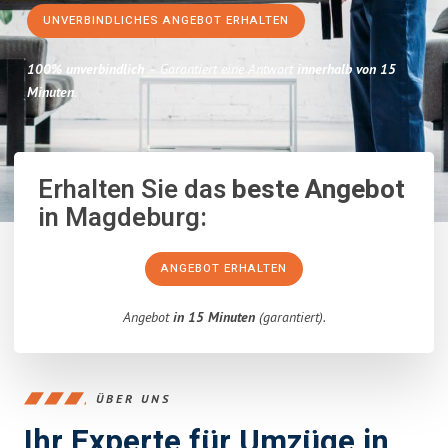
UNVERBINDLICHES ANGEBOT ERHALTEN
100% unverbindlich
– Garantiert eine Antwort
innerhalb von 15
Minuten
.
Erhalten Sie das
beste Angebot
in Magdeburg:
ANGEBOT ERHALTEN
Angebot
in 15 Minuten
(garantiert).
ÜBER UNS
Ihr Experte für Umzüge in