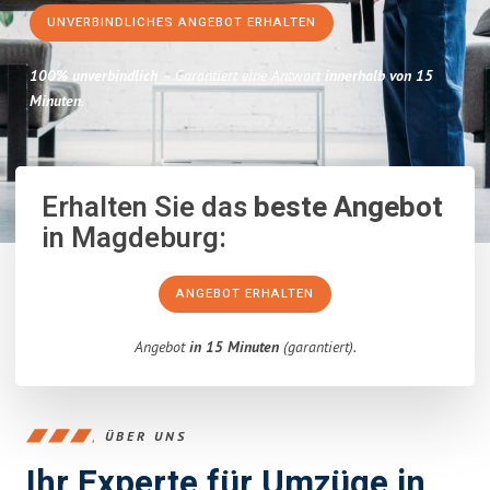
UNVERBINDLICHES ANGEBOT ERHALTEN
100% unverbindlich
– Garantiert eine Antwort
innerhalb von 15
Minuten
.
Erhalten Sie das
beste Angebot
in Magdeburg:
ANGEBOT ERHALTEN
Angebot
in 15 Minuten
(garantiert).
ÜBER UNS
Ihr Experte für Umzüge in