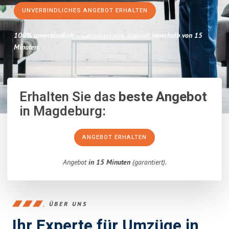
UNVERBINDLICHES ANGEBOT ERHALTEN
100% unverbindlich
– Garantiert eine Antwort
innerhalb von 15
Minuten
.
Erhalten Sie das
beste Angebot
in Magdeburg:
ANGEBOT ERHALTEN
Angebot
in 15 Minuten
(garantiert).
ÜBER UNS
Ihr Experte für Umzüge in