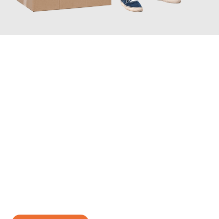
JETZT ANFRAGEN
Erleben Sie mit Umzugsmeister Weiß Magdeburg, wie
einfach
und stressfrei Ihr Umzug Magdeburg Palermo
sein kann. Unser
Expertenteam steht bereit, um Ihnen einen reibungslosen
Übergang in Ihr neues Zuhause zu garantieren.
Jetzt
unverbindliches Angebot
erhalten &
100€ sparen: