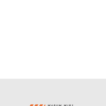
WARUM WIR?