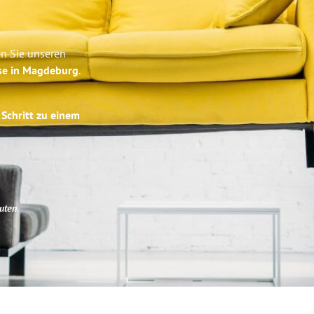
en Sie unseren
ise in Magdeburg
.
 Schritt zu einem
uten
.