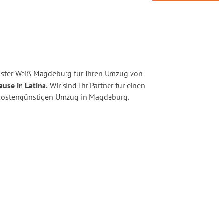
ister Weiß Magdeburg für Ihren Umzug von
use in Latina.
Wir sind Ihr Partner für einen
nd kostengünstigen Umzug in Magdeburg.