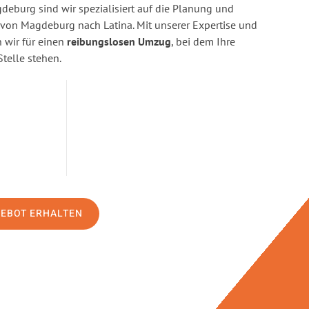
eburg sind wir spezialisiert auf die Planung und
on Magdeburg nach Latina. Mit unserer Expertise und
wir für einen
reibungslosen Umzug
, bei dem Ihre
Stelle stehen.
GEBOT ERHALTEN