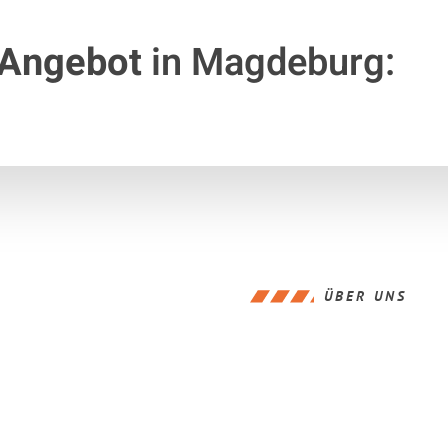
 Angebot
in Magdeburg:
ÜBER UNS