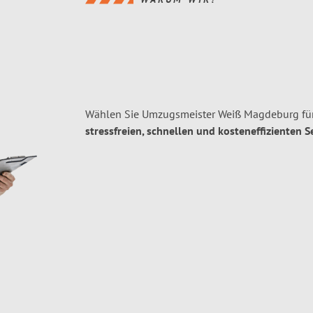
Wählen Sie Umzugsmeister Weiß Magdeburg für
stressfreien, schnellen und kosteneffizienten S