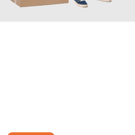
JETZT ANFRAGEN
Erleben Sie mit Umzugsmeister Weiß Magdeburg, wie
einfach
und stressfrei Ihr Umzug Magdeburg Pescara
sein kann. Unser
Expertenteam steht bereit, um Ihnen einen reibungslosen
Übergang in Ihr neues Zuhause zu garantieren.
Jetzt
unverbindliches Angebot
erhalten &
100€ sparen: