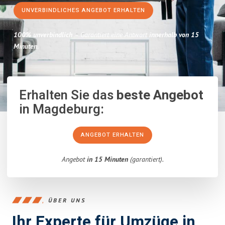
UNVERBINDLICHES ANGEBOT ERHALTEN
100% unverbindlich
– Garantiert eine Antwort
innerhalb von 15
Minuten
.
Erhalten Sie das
beste Angebot
in Magdeburg:
ANGEBOT ERHALTEN
Angebot
in 15 Minuten
(garantiert).
ÜBER UNS
Ihr Experte für Umzüge in