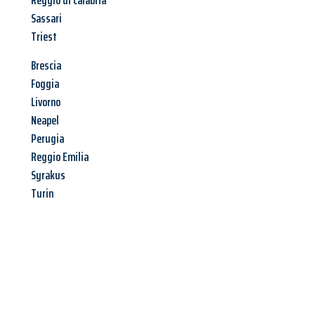
Reggio di Calabria
Sassari
Triest
Brescia
Foggia
Livorno
Neapel
Perugia
Reggio Emilia
Syrakus
Turin
Jetzt anfragen &
Angebot