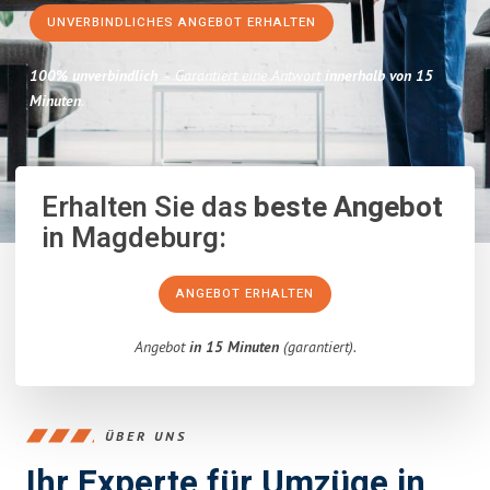
UNVERBINDLICHES ANGEBOT ERHALTEN
100% unverbindlich
– Garantiert eine Antwort
innerhalb von 15
Minuten
.
Erhalten Sie das
beste Angebot
in Magdeburg:
ANGEBOT ERHALTEN
Angebot
in 15 Minuten
(garantiert).
ÜBER UNS
Ihr Experte für Umzüge in