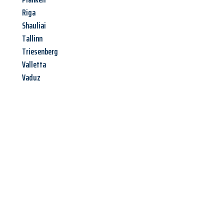
Riga
Shauliai
Tallinn
Triesenberg
Valletta
Vaduz
Jetzt anfragen &
Angebot
mit Best-Preis
erhalten!
Schicken Sie uns jetzt Ihre unverbindliche Anfrage und sichern
Sie sich Ihr
individuelles Umzugsangebot für Ihr Anliegen in
Magdeburg
zum Best-Preis! Nutzen Sie die Gelegenheit für