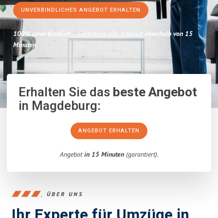
UNVERBINDLICHES ANGEBOT ERHALTEN
100% unverbindlich
– Garantiert eine Antwort
innerhalb von 15
Minuten
.
Erhalten Sie das
beste Angebot
in Magdeburg:
ANGEBOT ERHALTEN
Angebot
in 15 Minuten
(garantiert).
ÜBER UNS
Ihr Experte für Umzüge in