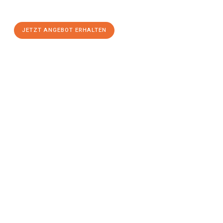
einen
stressfreien Umzug
mit maximalem Komfort:
JETZT ANGEBOT ERHALTEN