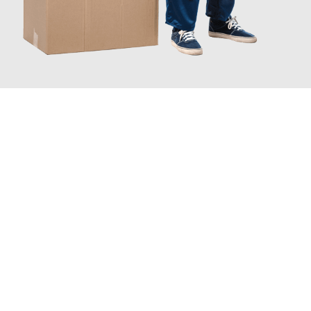
JETZT ANFRAGEN
Erleben Sie mit Umzugsmeister Weiß Magdeburg, wie
einfach
und stressfrei Ihr Umzug Magdeburg Klaipeda
sein kann. Unser
Expertenteam steht bereit, um Ihnen einen reibungslosen
Übergang in Ihr neues Zuhause zu garantieren.
Jetzt
unverbindliches Angebot
erhalten &