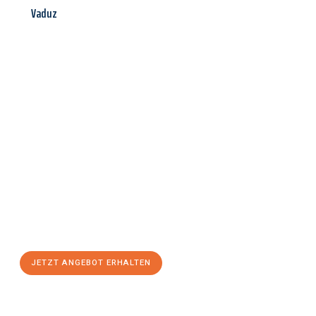
Vaduz
Jetzt anfragen &
Angebot
mit Best-Preis
erhalten!
Schicken Sie uns jetzt Ihre unverbindliche Anfrage und sichern
Sie sich Ihr
individuelles Umzugsangebot für Ihr Anliegen in
Magdeburg
zum Best-Preis! Nutzen Sie die Gelegenheit für
einen
stressfreien Umzug
mit maximalem Komfort:
JETZT ANGEBOT ERHALTEN