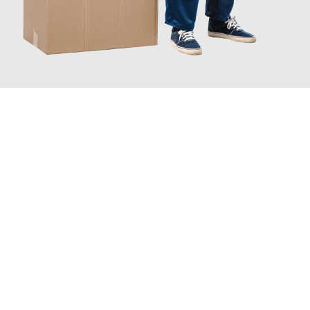
JETZT ANFRAGEN
Erleben Sie mit Umzugsmeister Weiß Magdeburg, wie
einfach
und stressfrei Ihr Umzug Magdeburg Lissabon
sein kann. Unser
Expertenteam steht bereit, um Ihnen einen reibungslosen
Übergang in Ihr neues Zuhause zu garantieren.
Jetzt
unverbindliches Angebot
erhalten &