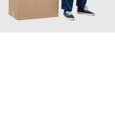
JETZT ANFRAGEN
Erleben Sie mit Umzugsmeister Weiß Magdeburg, wie
einfach
und stressfrei Ihr Umzug Magdeburg Limassol
sein kann. Unser
Expertenteam steht bereit, um Ihnen einen reibungslosen
Übergang in Ihr neues Zuhause zu garantieren.
Jetzt
unverbindliches Angebot
erhalten &