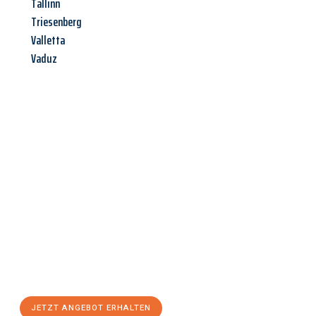
Tallinn
Triesenberg
Valletta
Vaduz
Jetzt anfragen &
Angebot
mit Best-Preis
erhalten!
Schicken Sie uns jetzt Ihre unverbindliche Anfrage und sichern
Sie sich Ihr
individuelles Umzugsangebot für Ihr Anliegen in
Magdeburg
zum Best-Preis! Nutzen Sie die Gelegenheit für
einen
stressfreien Umzug
mit maximalem Komfort:
JETZT ANGEBOT ERHALTEN