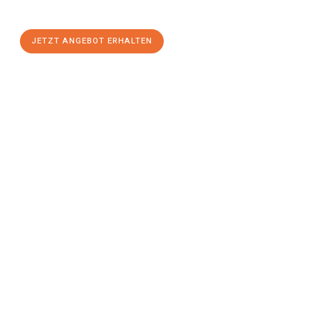
einen
stressfreien Umzug
mit maximalem Komfort:
JETZT ANGEBOT ERHALTEN