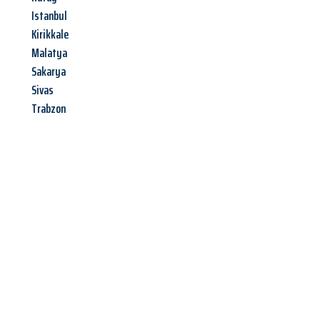
Istanbul
Kirikkale
Malatya
Sakarya
Sivas
Trabzon
Jetzt anfragen &
Angebot
mit Best-Preis
erhalten!
Schicken Sie uns jetzt Ihre unverbindliche Anfrage und sichern
Sie sich Ihr
individuelles Umzugsangebot für Ihr Anliegen in
Magdeburg
zum Best-Preis! Nutzen Sie die Gelegenheit für