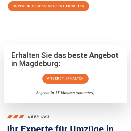
UNVERBINDLICHES ANGEBOT ERHALTEN
100% unverbindlich
– Garantiert eine Antwort
innerhalb von 15
Minuten
.
Erhalten Sie das
beste Angebot
in Magdeburg:
ANGEBOT ERHALTEN
Angebot
in 15 Minuten
(garantiert).
ÜBER UNS
Ihr Experte für Umzüge in