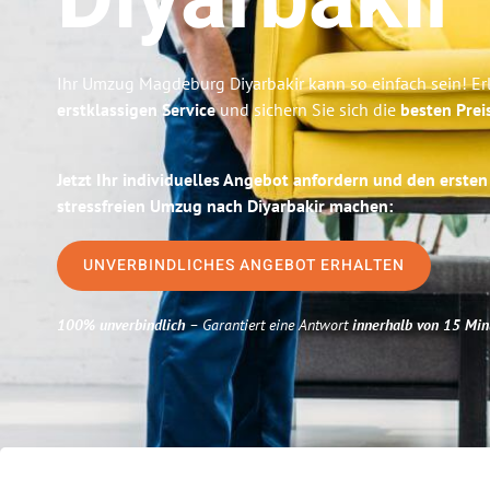
Diyarbakir
Ihr Umzug Magdeburg Diyarbakir kann so einfach sein! Er
erstklassigen Service
und sichern Sie sich die
besten Pre
Jetzt Ihr individuelles Angebot anfordern und den ersten
stressfreien Umzug nach Diyarbakir machen:
UNVERBINDLICHES ANGEBOT ERHALTEN
100% unverbindlich
– Garantiert eine Antwort
innerhalb von 15 Min