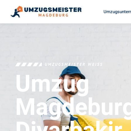
Umzugsunter
UMZUGSMEISTER WEISS
Umzug
Magdebur