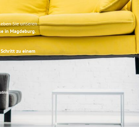
leben Sie unseren
ise in Magdeburg
.
 Schritt zu einem
uten
.