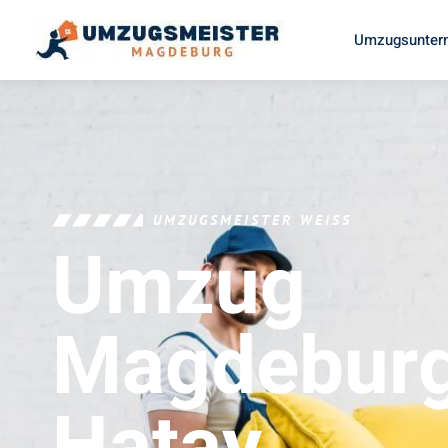
Umzugsunter
UMZUGSMEISTER WEISS
Umzug
Magdebur