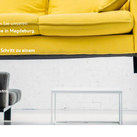
n Sie unseren
ise in Magdeburg
.
 Schritt zu einem
uten
.