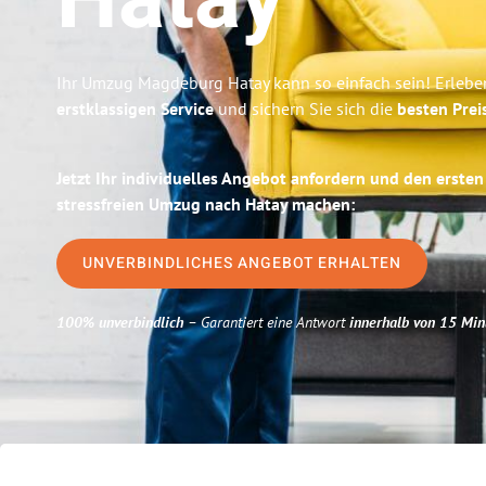
Hatay
Ihr Umzug Magdeburg Hatay kann so einfach sein! Erlebe
erstklassigen Service
und sichern Sie sich die
besten Pre
Jetzt Ihr individuelles Angebot anfordern und den ersten
stressfreien Umzug nach Hatay machen:
UNVERBINDLICHES ANGEBOT ERHALTEN
100% unverbindlich
– Garantiert eine Antwort
innerhalb von 15 Min