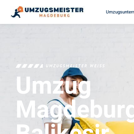
Umzugsunter
UMZUGSMEISTER WEISS
Umzug
Magdebur