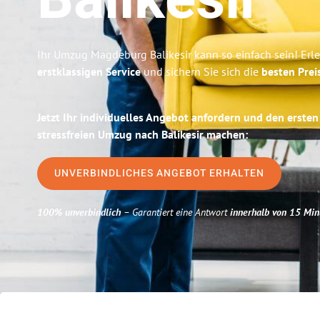
Balikesir
Ihr Umzug Magdeburg Balikesir kann so einfach sein! Erl
erstklassigen Service
und sichern Sie sich die
besten Pre
Jetzt Ihr individuelles Angebot anfordern und den ersten
stressfreien Umzug nach Balikesir machen:
UNVERBINDLICHES ANGEBOT ERHALTEN
100% unverbindlich
– Garantiert eine Antwort
innerhalb von 15 Min