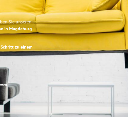
eben Sie unseren
ise in Magdeburg
.
 Schritt zu einem
uten
.