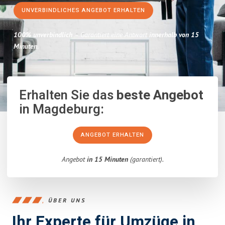
UNVERBINDLICHES ANGEBOT ERHALTEN
100% unverbindlich
– Garantiert eine Antwort
innerhalb von 15
Minuten
.
Erhalten Sie das
beste Angebot
in Magdeburg:
ANGEBOT ERHALTEN
Angebot
in 15 Minuten
(garantiert).
ÜBER UNS
Ihr Experte für Umzüge in