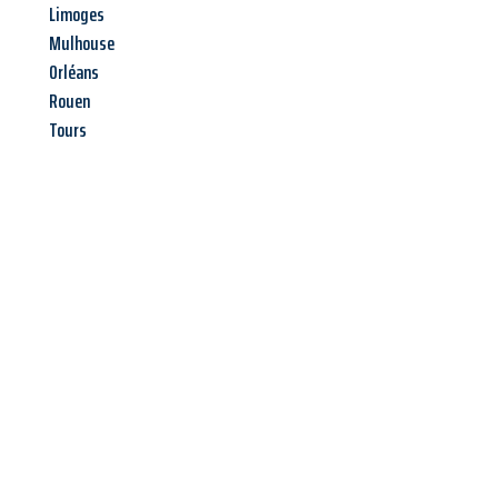
Limoges
Mulhouse
Orléans
Rouen
Tours
Jetzt anfragen &
Angebot
mit Best-Preis
erhalten!
Schicken Sie uns jetzt Ihre unverbindliche Anfrage und sichern
Sie sich Ihr
individuelles Umzugsangebot für Ihr Anliegen in
Magdeburg
zum Best-Preis! Nutzen Sie die Gelegenheit für
einen
stressfreien Umzug
mit maximalem Komfort: