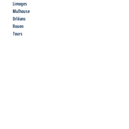
Limoges
Mulhouse
Orléans
Rouen
Tours
Jetzt anfragen &
Angebot
mit Best-Preis
erhalten!
Schicken Sie uns jetzt Ihre unverbindliche Anfrage und sichern
Sie sich Ihr
individuelles Umzugsangebot für Ihr Anliegen in
Magdeburg
zum Best-Preis! Nutzen Sie die Gelegenheit für
einen
stressfreien Umzug
mit maximalem Komfort: