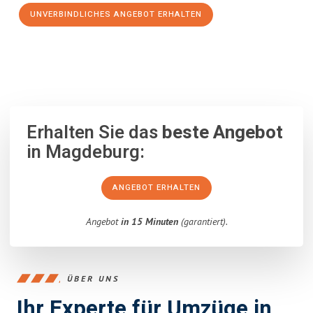
UNVERBINDLICHES ANGEBOT ERHALTEN
100% unverbindlich
– Garantiert eine Antwort
innerhalb von 15
Minuten
.
Erhalten Sie das
beste Angebot
in Magdeburg:
ANGEBOT ERHALTEN
Angebot
in 15 Minuten
(garantiert).
ÜBER UNS
Ihr Experte für Umzüge in