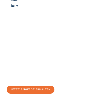
Tours
Jetzt anfragen &
Angebot
mit Best-Preis
erhalten!
Schicken Sie uns jetzt Ihre unverbindliche Anfrage und sichern
Sie sich Ihr
individuelles Umzugsangebot für Ihr Anliegen in
Magdeburg
zum Best-Preis! Nutzen Sie die Gelegenheit für
einen
stressfreien Umzug
mit maximalem Komfort:
JETZT ANGEBOT ERHALTEN