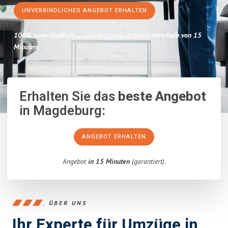
UNVERBINDLICHES ANGEBOT ERHALTEN
100% unverbindlich
– Garantiert eine Antwort
innerhalb von 15
Minuten
.
Erhalten Sie das
beste Angebot
in Magdeburg:
ANGEBOT ERHALTEN
Angebot
in 15 Minuten
(garantiert).
ÜBER UNS
Ihr Experte für Umzüge in