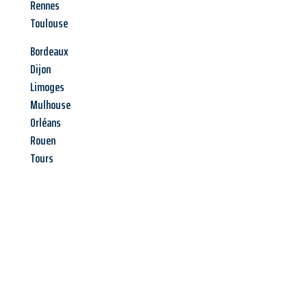
Rennes
Toulouse
Bordeaux
Dijon
Limoges
Mulhouse
Orléans
Rouen
Tours
Jetzt anfragen &
Angebot
mit Best-Preis
erhalten!