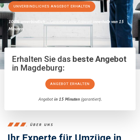
UNVERBINDLICHES ANGEBOT ERHALTEN
100% unverbindlich
– Garantiert eine Antwort
innerhalb von 15
Minuten
.
Erhalten Sie das
beste Angebot
in Magdeburg:
ANGEBOT ERHALTEN
Angebot
in 15 Minuten
(garantiert).
ÜBER UNS
Ihr Experte für Umzüge in