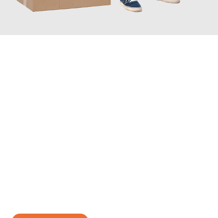
JETZT ANFRAGEN
Erleben Sie mit Umzugsmeister Weiß Magdeburg, wie
einfach
und stressfrei Ihr Umzug Magdeburg Le Mans
sein kann. Unser
Expertenteam steht bereit, um Ihnen einen reibungslosen
Übergang in Ihr neues Zuhause zu garantieren.
Jetzt
unverbindliches Angebot
erhalten &
100€ sparen: