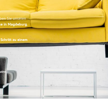
ben Sie unseren
ise in Magdeburg
.
 Schritt zu einem
uten
.