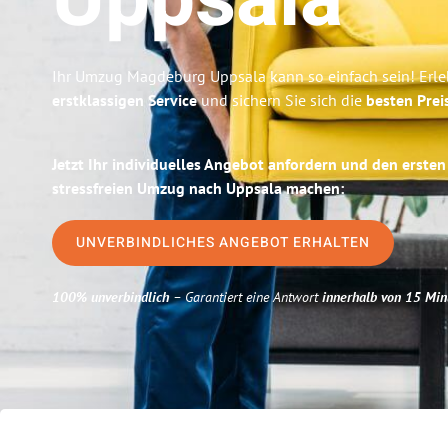
Uppsala
Ihr Umzug Magdeburg Uppsala kann so einfach sein! Erle
erstklassigen Service
und sichern Sie sich die
besten Pre
Jetzt Ihr individuelles Angebot anfordern und den ersten
stressfreien Umzug nach Uppsala machen:
UNVERBINDLICHES ANGEBOT ERHALTEN
100% unverbindlich
– Garantiert eine Antwort
innerhalb von 15 Min