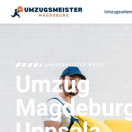
Umzugsunter
UMZUGSMEISTER WEISS
Umzug
Magdebur