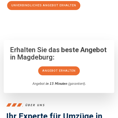
UNVERBINDLICHES ANGEBOT ERHALTEN
100% unverbindlich
– Garantiert eine Antwort
innerhalb von 15
Minuten
.
Erhalten Sie das
beste Angebot
in Magdeburg:
ANGEBOT ERHALTEN
Angebot
in 15 Minuten
(garantiert).
ÜBER UNS
Ihr Experte für Umzüge in