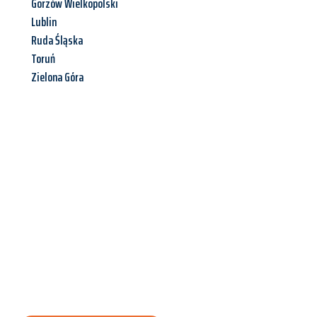
Gorzów Wielkopolski
Lublin
Ruda Śląska
Toruń
Zielona Góra
Jetzt anfragen &
Angebot
mit Best-Preis
erhalten!
Schicken Sie uns jetzt Ihre unverbindliche Anfrage und sichern
Sie sich Ihr
individuelles Umzugsangebot für Ihr Anliegen in
Magdeburg
zum Best-Preis! Nutzen Sie die Gelegenheit für
einen
stressfreien Umzug
mit maximalem Komfort: