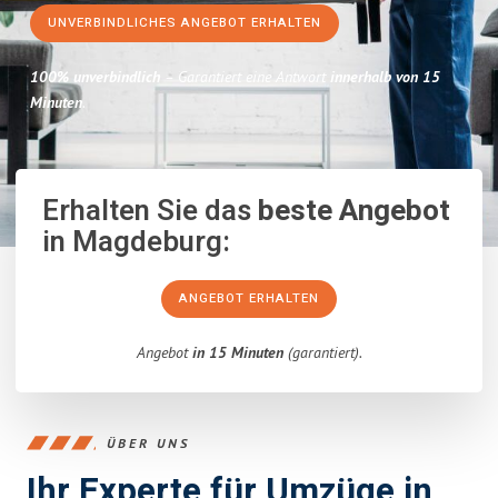
UNVERBINDLICHES ANGEBOT ERHALTEN
100% unverbindlich
– Garantiert eine Antwort
innerhalb von 15
Minuten
.
Erhalten Sie das
beste Angebot
in Magdeburg:
ANGEBOT ERHALTEN
Angebot
in 15 Minuten
(garantiert).
ÜBER UNS
Ihr Experte für Umzüge in