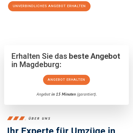
UNVERBINDLICHES ANGEBOT ERHALTEN
100% unverbindlich
– Garantiert eine Antwort
innerhalb von 15
Minuten
.
Erhalten Sie das
beste Angebot
in Magdeburg:
ANGEBOT ERHALTEN
Angebot
in 15 Minuten
(garantiert).
ÜBER UNS
Ihr Experte für Umzüge in