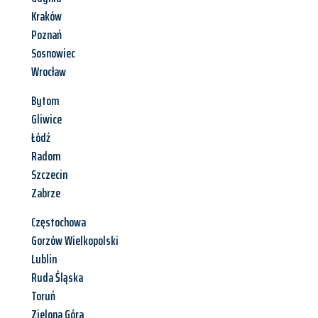
Kraków
Poznań
Sosnowiec
Wrocław
Bytom
Gliwice
Łódź
Radom
Szczecin
Zabrze
Częstochowa
Gorzów Wielkopolski
Lublin
Ruda Śląska
Toruń
Zielona Góra