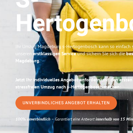
S-
Hertogenb
Ihr Umzug Magdeburg s-Hertogenbosch kann so einfach s
unseren
erstklassigen Service
und sichern Sie sich die
bes
Magdeburg
.
Jetzt Ihr individuelles Angebot anfordern und den ersten
stressfreien Umzug nach s-Hertogenbosch machen:
UNVERBINDLICHES ANGEBOT ERHALTEN
100% unverbindlich
– Garantiert eine Antwort
innerhalb von 15 Min