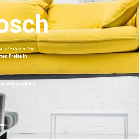
osch
ein! Erleben Sie
ten Preise in
 Schritt zu einem
uten
.