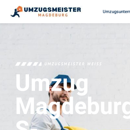
Umzugsunter
UMZUGSMEISTER WEISS
Umzug
Magdebur