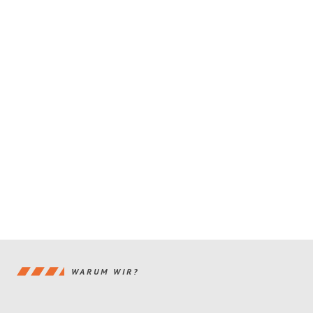
WARUM WIR?