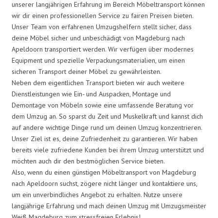
unserer langjährigen Erfahrung im Bereich Möbeltransport können
wir dir einen professionellen Service zu fairen Preisen bieten.
Unser Team von erfahrenen Umzugshelfern stellt sicher, dass
deine Möbel sicher und unbeschädigt von Magdeburg nach
Apeldoorn transportiert werden. Wir verfügen über modernes
Equipment und spezielle Verpackungsmaterialien, um einen
sicheren Transport deiner Möbel zu gewährleisten.
Neben dem eigentlichen Transport bieten wir auch weitere
Dienstleistungen wie Ein- und Auspacken, Montage und
Demontage von Möbeln sowie eine umfassende Beratung vor
dem Umzug an. So sparst du Zeit und Muskelkraft und kannst dich
auf andere wichtige Dinge rund um deinen Umzug konzentrieren.
Unser Ziel ist es, deine Zufriedenheit zu garantieren. Wir haben
bereits viele zufriedene Kunden bei ihrem Umzug unterstützt und
möchten auch dir den bestmöglichen Service bieten.
Also, wenn du einen günstigen Möbeltransport von Magdeburg
nach Apeldoorn suchst, zögere nicht länger und kontaktiere uns,
um ein unverbindliches Angebot zu erhalten. Nutze unsere
langjährige Erfahrung und mach deinen Umzug mit Umzugsmeister
Weiß Magdeburg zum stressfreien Erlebnis!