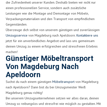
die Zufriedenheit unserer Kunden. Deshalb bieten wir nicht nur
einen professionellen Service, sondern auch zusätzliche
Leistungen wie die Montage und Demontage von Möbeln,
Verpackungsmaterialien und den Transport von empfindlichen
Gegenständen.
Überzeuge dich selbst von unserem günstigen und zuverlässigen
Umzugsservice
von Magdeburg nach Apeldoorn.
Kontaktiere uns
jetzt für ein unverbindliches Angebot und lass uns gemeinsam
deinen Umzug zu einem erfolgreichen und stressfreien Erlebnis
machen!
Günstiger Möbeltransport
Von Magdeburg Nach
Apeldoorn
Suchst du nach einem günstigen
Möbeltransport
von Magdeburg
nach Apeldoorn? Dann bist du bei Umzugsmeister Weiß
Magdeburg genau richtig!
Bei unserem Umzugsunternehmen setzen wir alles daran, deinen
Umzug so reibungslos und stressfrei wie möglich zu gestalten. Mit