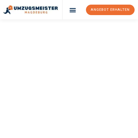
ANGEBOT ERHALTEN
Umzugsunternehmen Magdeburg
Umzugsservice Magdeburg
UMZUGSMEISTER
WEISS
Umzug Magdeburg
Apeldoorn
Ihr Umzug Magdeburg Apeldoorn kann so einfach sein! Erleben
Sie unseren
erstklassigen Service
und sichern Sie sich die
besten Preise in Magdeburg
.
Jetzt Ihr individuelles Angebot anfordern und den ersten
Schritt zu einem stressfreien Umzug nach Apeldoorn
machen: