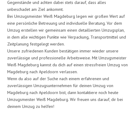
Gegenstände und achten dabei stets darauf, dass alles
unbeschadet am Ziel ankommt.
Bei Umzugsmeister Weiß Magdeburg legen wir großen Wert auf
eine persönliche Betreuung und individuelle Beratung. Vor dem
Umzug erstellen wir gemeinsam einen detaillierten Umzugsplan,
in dem alle wichtigen Punkte wie Verpackung, Transportmittel und
Zeitplanung festgelegt werden.
Unsere zufriedenen Kunden bestätigen immer wieder unsere
zuverlässige und professionelle Arbeitsweise. Mit Umzugsmeister
Weiß Magdeburg kannst du dich auf einen stressfreien Umzug von
Magdeburg nach Apeldoorn verlassen.
Wenn du also auf der Suche nach einem erfahrenen und
zuverlässigen Umzugsunternehmen für deinen Umzug von
Magdeburg nach Apeldoorn bist, dann kontaktiere noch heute
Umzugsmeister Weiß Magdeburg. Wir freuen uns darauf, dir bei
deinem Umzug zu helfen!
Umzugsmeister Weiß in Zahlen: