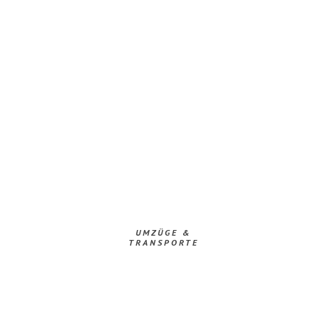
UMZÜGE &
TRANSPORTE