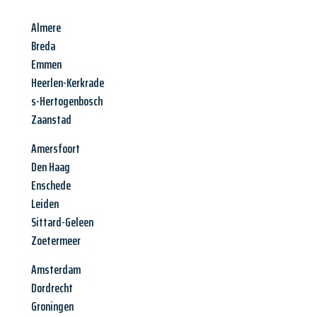
Almere
Breda
Emmen
Heerlen-Kerkrade
s-Hertogenbosch
Zaanstad
Amersfoort
Den Haag
Enschede
Leiden
Sittard-Geleen
Zoetermeer
Amsterdam
Dordrecht
Groningen