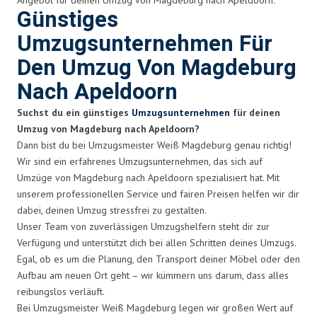
Günstiges
Umzugsunternehmen Für
Den Umzug Von Magdeburg
Nach Apeldoorn
Suchst du ein günstiges
Umzugsunternehmen
für deinen
Umzug von Magdeburg nach Apeldoorn?
Dann bist du bei Umzugsmeister Weiß Magdeburg genau richtig!
Wir sind ein erfahrenes Umzugsunternehmen, das sich auf
Umzüge von Magdeburg nach Apeldoorn spezialisiert hat. Mit
unserem professionellen Service und fairen Preisen helfen wir dir
dabei, deinen Umzug stressfrei zu gestalten.
Unser Team von zuverlässigen Umzugshelfern steht dir zur
Verfügung und unterstützt dich bei allen Schritten deines Umzugs.
Egal, ob es um die Planung, den Transport deiner Möbel oder den
Aufbau am neuen Ort geht – wir kümmern uns darum, dass alles
reibungslos verläuft.
Bei Umzugsmeister Weiß Magdeburg legen wir großen Wert auf