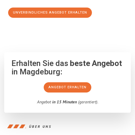
UNVERBINDLICHES ANGEBOT ERHALTEN
100% unverbindlich
– Garantiert eine Antwort
innerhalb von 15
Minuten
.
Erhalten Sie das
beste Angebot
in Magdeburg:
ANGEBOT ERHALTEN
Angebot
in 15 Minuten
(garantiert).
ÜBER UNS